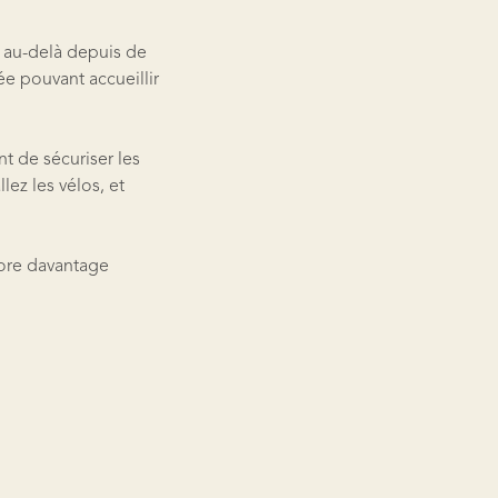
n au-delà depuis de
e pouvant accueillir
t de sécuriser les
lez les vélos, et
ore davantage