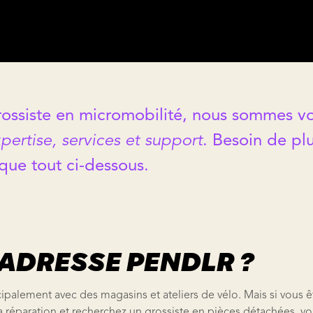
rossiste en micromobilité, nous sommes vo
ertise, services et support
. Besoin de plu
que tout ci-dessous.
'ADRESSE PENDLR ?
cipalement avec des magasins et ateliers de vélo. Mais si vous êt
 la réparation et recherchez un
grossiste en pièces détachées
, v