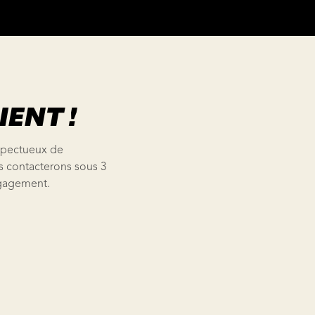
ENT !
espectueux de
s contacterons sous 3
ngagement.