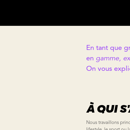
En tant que g
en
gamme, exp
On vous expli
À QUI S
Nous travaillons prin
lifestyle, le sport ou