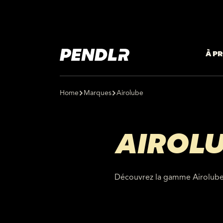
À P
Home
Marques
Airolube
AIROL
Découvrez la gamme Airolub