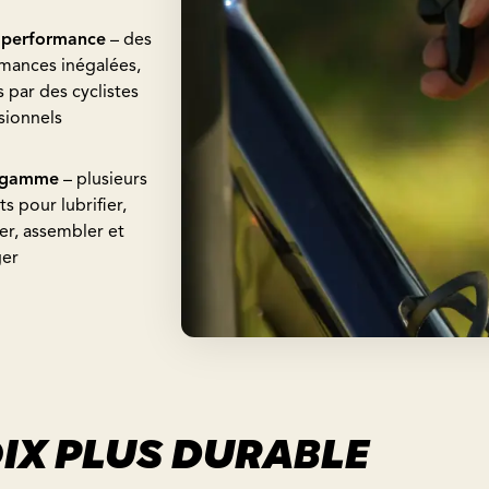
 performance
– des
mances inégalées,
s par des cyclistes
sionnels
 gamme
– plusieurs
s pour lubrifier,
er, assembler et
ger
IX PLUS DURABLE