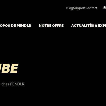
S
Blog
Support
Contact
ROPOS DE PENDLR
NOTRE OFFRE
ACTUALITÉS & EXP
UBE
e chez PENDLR