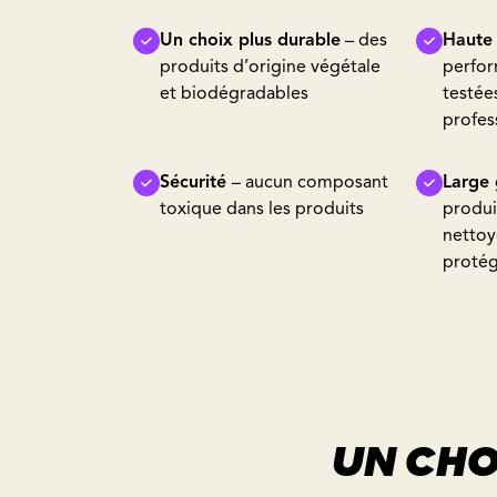
Un choix plus durable
– des
Haute
produits d’origine végétale
perfor
et biodégradables
testée
profes
Sécurité
– aucun composant
Large
toxique dans les produits
produit
nettoy
proté
UN CHO