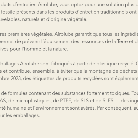
oduits d’entretien Airolube, vous optez pour une solution plus 
 fossile présents dans les produits d’entretien traditionnels on
velables, naturels et d’origine végétale.
ères premières végétales, Airolube garantit que tous les ingrédi
ermet de prévenir l’épuisement des ressources de la Terre et d
ives pour l’homme et la nature.
allages Airolube sont fabriqués à partir de plastique recyclé. C
s et contribue, ensemble, à éviter que la montagne de déchets
bre 2023, des étiquettes de produits recyclées sont également 
as de formules contenant des substances fortement toxiques. To
S, de microplastiques, de PTFE, de SLS et de SLES — des ingr
 santé humaine et l’environnement sont avérés. Par conséquent,
sur les emballages.